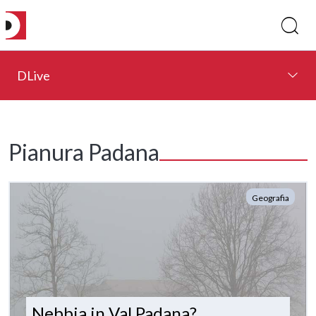
DLive
Pianura Padana
Geografia
Nebbia in Val Padana?