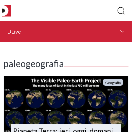
DLive
paleogeografia
Geografia
Pianeta Terra: ieri, oggi, domani