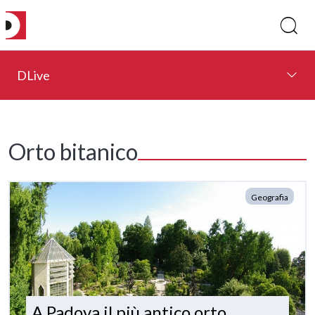
DLive
Orto bitanico
Geografia
A Padova il più antico orto