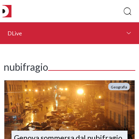
DLive
nubifragio
Geografia
Genova sommersa dal nubifragio,