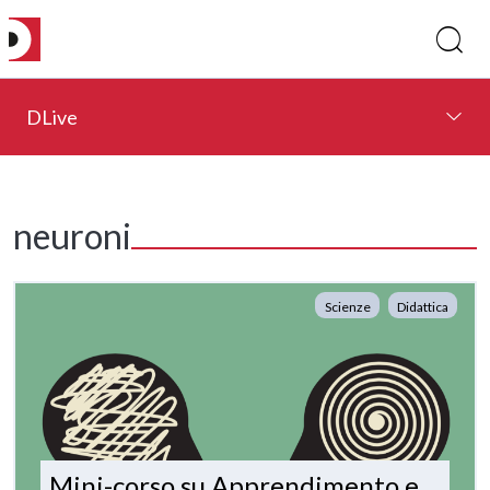
DLive
neuroni
Scienze
Didattica
Mini-corso su Apprendimento e