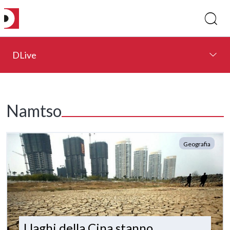
DLive
Namtso
Geografia
I laghi della Cina stanno