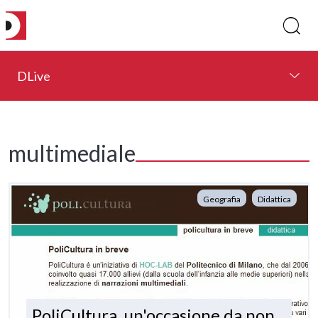
DLive
multimediale
Geografia
Didattica
PoliCultura, un'occasione da non