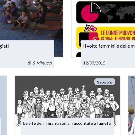
giati
Il volto femminile delle m
di
S. Minucci
12/03/2015
Geografia
Le vite dei migranti somali raccontate a fumetti