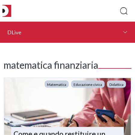
DLive
matematica finanziaria
Matematica
Educazione civica
Didattica
Come e quando restituire un