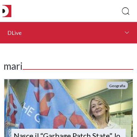
DLive
mari
Geografia
Nasce il “Garbage Patch State”, lo