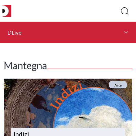
DLive
Mantegna
Arte
Indizi