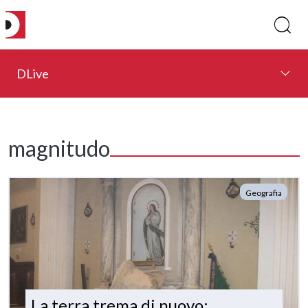
DLive
magnitudo
Geografia
La terra trema di nuovo: