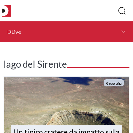
DLive
lago del Sirente
Geografia
Un tipico cratere da impatto sulla