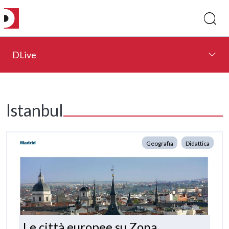
DLive
Istanbul
Geografia
Didattica
Le città europee su Zona