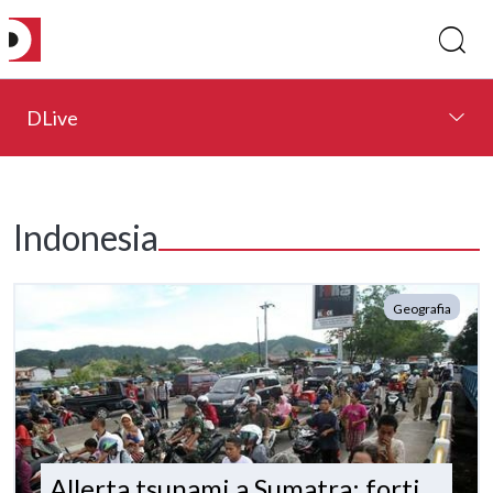
DLive
Indonesia
Geografia
Allerta tsunami a Sumatra: forti