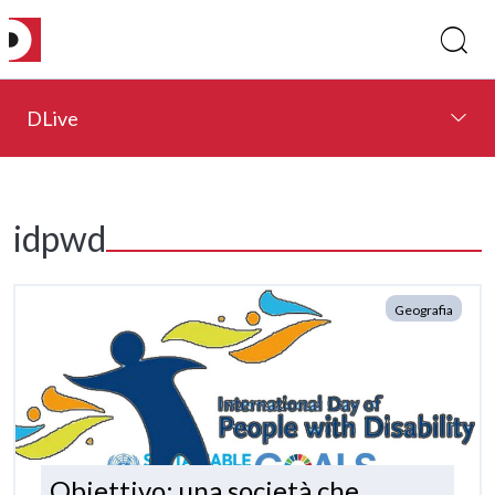
DLive
idpwd
Geografia
Obiettivo: una società che