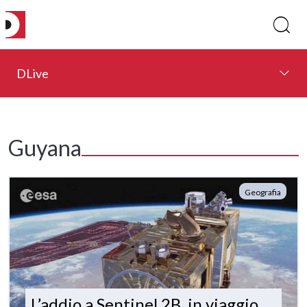
DLive
Guyana
Geografia
L’addio a Sentinel 2B, in viaggio