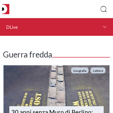
DLive
Guerra fredda
Geografia
Lettere
30 anni senza Muro di Berlino: