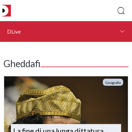
DLive
Gheddafi
Geografia
La fine di una lunga dittatura