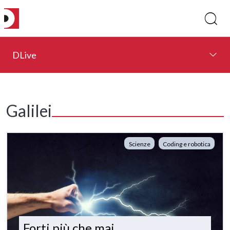
DLive
Galilei
Scienze
Coding e robotica
Forti più che mai