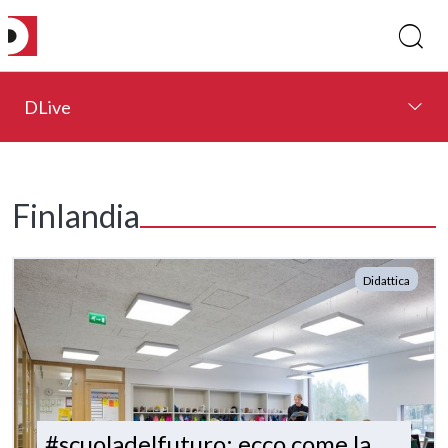
DLive
Finlandia
Didattica
#scuoladelfuturo: ecco come la