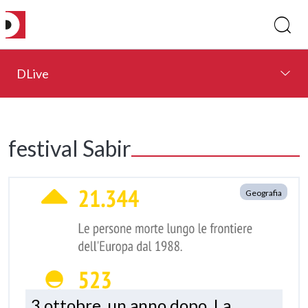
DLive
festival Sabir
Geografia
3 ottobre, un anno dopo. La