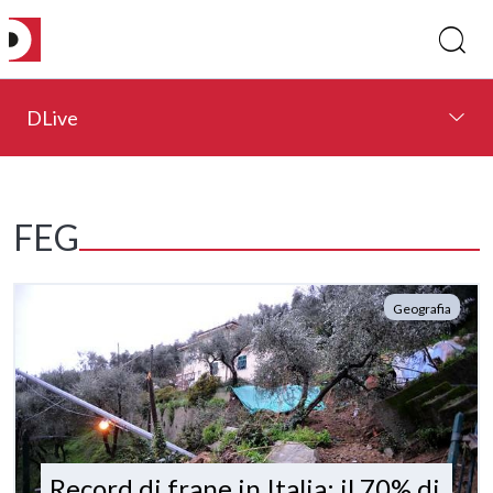
DLive
FEG
Geografia
Record di frane in Italia: il 70% di