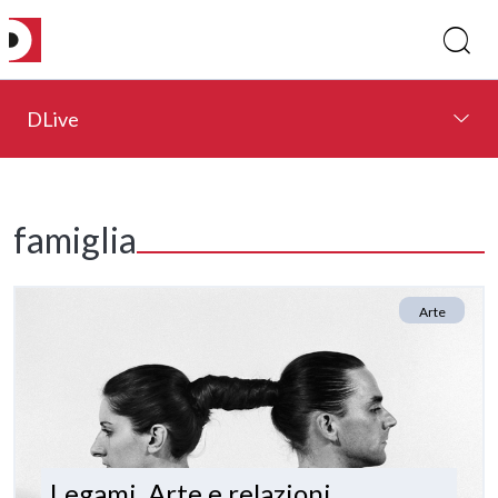
DLive
famiglia
Arte
Legami. Arte e relazioni