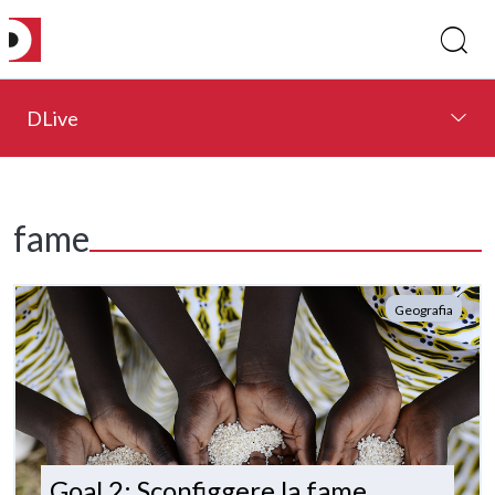
DLive
fame
Geografia
Goal 2: Sconfiggere la fame