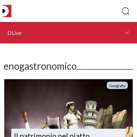
DLive
enogastronomico
Geografia
Il patrimonio nel piatto