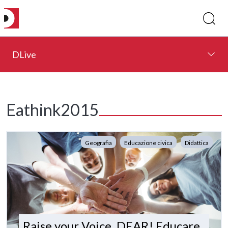
DLive
Eathink2015
Geografia
Educazione civica
Didattica
Raise your Voice, DEAR! Educare