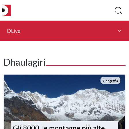
DLive
Dhaulagiri
Geografia
Gli 8000, le montagne più alte