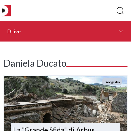
DLive
Daniela Ducato
Geografia
La "Grande Sfida" di Arbus