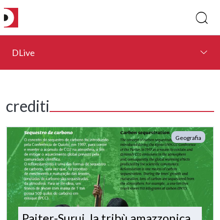
DLive
crediti
Geografia
Paiter-Surui, la tribù amazzonica