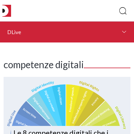
DLive
competenze digitali
Le 8 competenze digitali che i