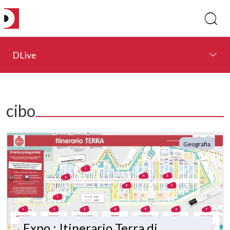
DLive
cibo
Geografia
Expo : Itinerario Terra di