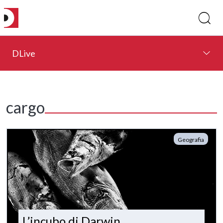
DLive
cargo
Geografia
L’incubo di Darwin