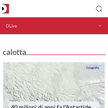
DLive
calotta
Geografia
40 milioni di anni fa l'Antartide