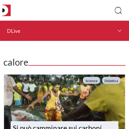
DLive
calore
Scienze
Didattica
Si può camminare sui carboni