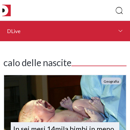
DLive
calo delle nascite
Geografia
In sei mesi 14mila bimbi in meno