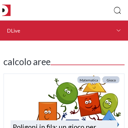
DLive
calcolo aree
Matematica
Gioco
Poligoni in fila: un gioco per