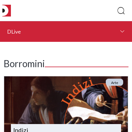
DLive
Borromini
Arte
Indizi