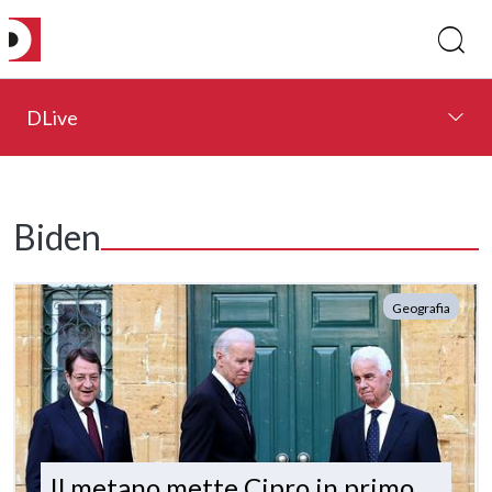
DLive
Biden
Geografia
Il metano mette Cipro in primo