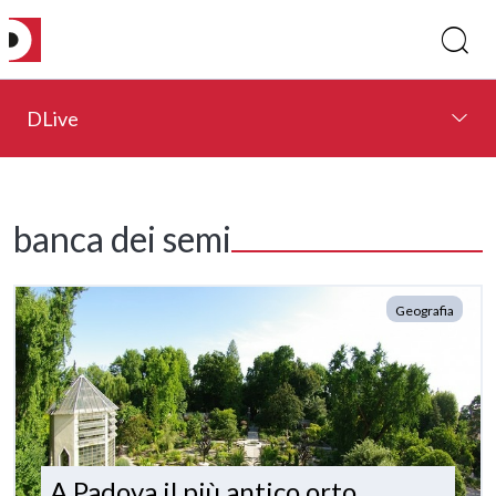
DLive
banca dei semi
Geografia
A Padova il più antico orto