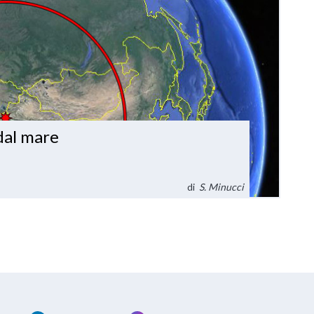
 dal mare
di
S. Minucci