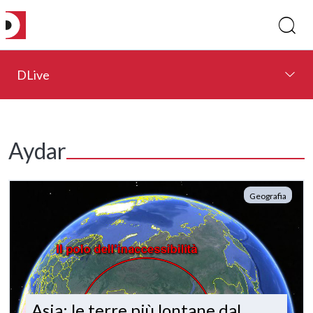
DLive
Aydar
Geografia
Asia: le terre più lontane dal