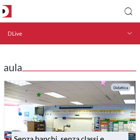
DLive
aula
Didattica
Senza banchi, senza classi e