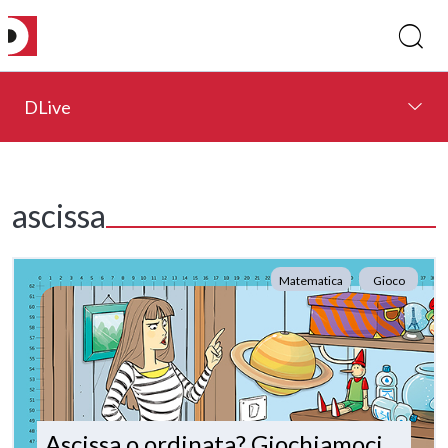
DLive
ascissa
Matematica
Gioco
Ascissa o ordinata? Giochiamoci