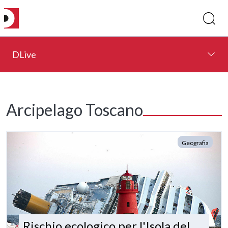
DLive
Arcipelago Toscano
Geografia
Rischio ecologico per l'Isola del