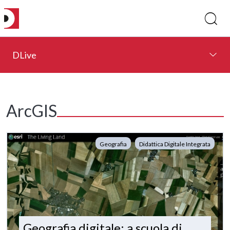
DLive
ArcGIS
Geografia
Didattica Digitale Integrata
Geografia digitale: a scuola di