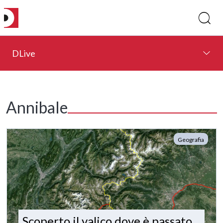
DLive
Annibale
Geografia
Scoperto il valico dove è passato