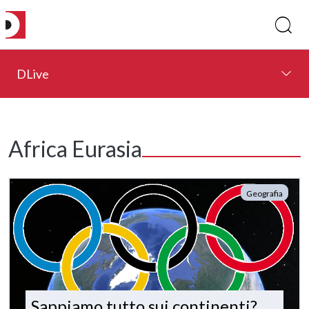
DLive
Africa Eurasia
Geografia
Sappiamo tutto sui continenti?