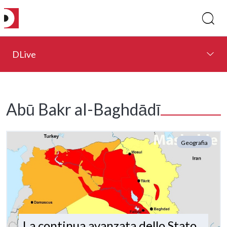
DLive
Abū Bakr al-Baghdādī
Geografia
La continua avanzata dello Stato